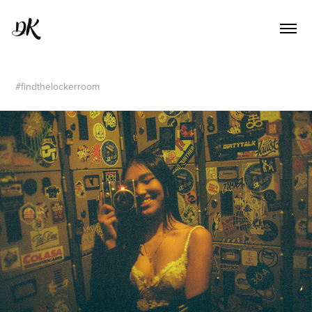
DK
#findthelockerroom